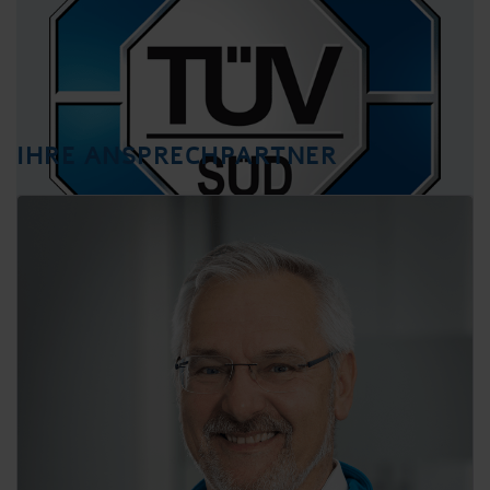
IHRE ANSPRECHPARTNER
ÜBERWACHTE QUALITÄT
Nichts wird bei hawa dem Zufall überlassen.
Für uns als zertifiziertes Unternehmen ein
Selbstverständnis im Alltag.