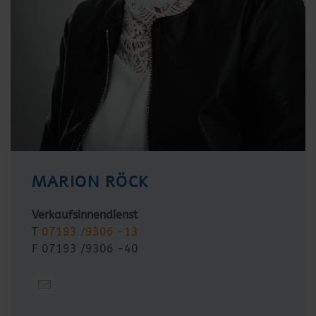
MARION RÖCK
Verkaufsinnendienst
T
07193 /9306 -13
F 07193 /9306 -40