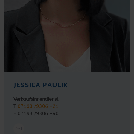
JESSICA PAULIK
Verkaufsinnendienst
T
07193 /9306 -21
F 07193 /9306 -40