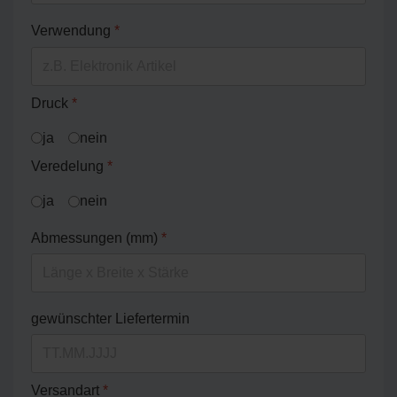
Verwendung
*
Druck
*
ja
nein
Veredelung
*
ja
nein
Abmessungen (mm)
*
gewünschter Liefertermin
Versandart
*