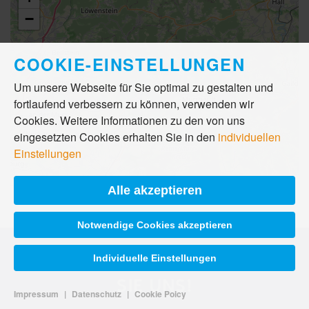
−
COOKIE-EINSTELLUNGEN
Um unsere Webseite für Sie optimal zu gestalten und
fortlaufend verbessern zu können, verwenden wir
Cookies. Weitere Informationen zu den von uns
eingesetzten Cookies erhalten Sie in den
individuellen
Einstellungen
Leaflet
|
©
OpenStreetMap
Alle akzeptieren
Notwendige Cookies akzeptieren
Individuelle Einstellungen
SIE HABEN FRAGEN? SCHREIBEN
SIE UNS!
Impressum
|
Datenschutz
|
Cookie Poicy