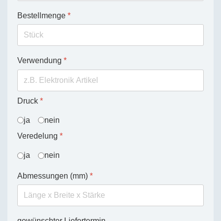
Bestellmenge
*
Verwendung
*
Druck
*
ja
nein
Veredelung
*
ja
nein
Abmessungen (mm)
*
gewünschter Liefertermin