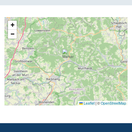
+
−
Leaflet
|
©
OpenStreetMap