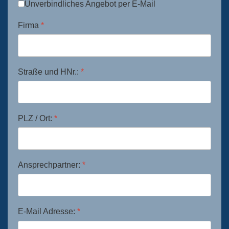
Unverbindliches Angebot per E-Mail
Firma
*
Straße und HNr.:
*
PLZ / Ort:
*
Ansprechpartner:
*
E-Mail Adresse:
*